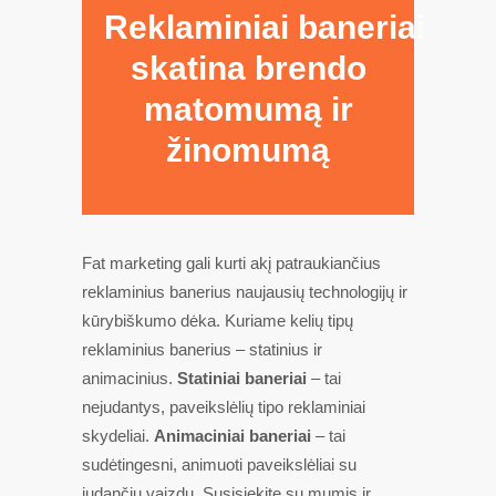
Reklaminiai baneriai
skatina brendo
matomumą ir
žinomumą
Fat marketing gali kurti akį patraukiančius
reklaminius banerius naujausių technologijų ir
kūrybiškumo dėka. Kuriame kelių tipų
reklaminius banerius – statinius ir
animacinius.
Statiniai baneriai
– tai
nejudantys, paveikslėlių tipo reklaminiai
skydeliai.
Animaciniai baneriai
– tai
sudėtingesni, animuoti paveikslėliai su
judančiu vaizdu. Susisiekite su mumis ir