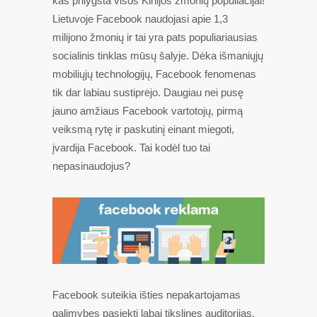
kas prilygsta visos Kinijos žmonių populiacijai!
Lietuvoje Facebook naudojasi apie 1,3
milijono žmonių ir tai yra pats populiariausias
socialinis tinklas mūsų šalyje. Dėka išmaniųjų
mobiliųjų technologijų, Facebook fenomenas
tik dar labiau sustiprėjo. Daugiau nei pusę
jauno amžiaus Facebook vartotojų, pirmą
veiksmą rytę ir paskutinį einant miegoti,
įvardija Facebook. Tai kodėl tuo tai
nepasinaudojus?
Facebook suteikia išties nepakartojamas
galimybes pasiekti labai tikslines auditorijas.