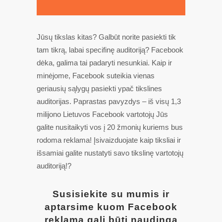
Jūsų tikslas kitas? Galbūt norite pasiekti tik
tam tikrą, labai specifinę auditoriją? Facebook
dėka, galima tai padaryti nesunkiai. Kaip ir
minėjome, Facebook suteikia vienas
geriausių sąlygų pasiekti ypač tikslines
auditorijas. Paprastas pavyzdys – iš visų 1,3
milijono Lietuvos Facebook vartotojų Jūs
galite nusitaikyti vos į 20 žmonių kuriems bus
rodoma reklama! Įsivaizduojate kaip tiksliai ir
išsamiai galite nustatyti savo tikslinę vartotojų
auditoriją!?
Susisiekite su mumis ir
aptarsime kuom Facebook
reklama gali būti naudinga