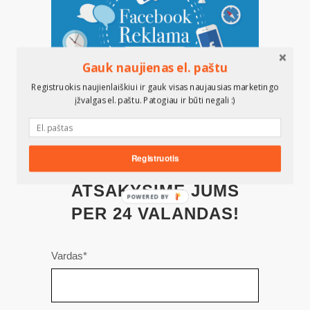
Gauk naujienas el. paštu
Registruokis naujienlaiškiui ir gauk visas naujausias marketingo
įžvalgas el. paštu. Patogiau ir būti negali :)
SUSISIEKITE SU MUMIS
UŽPILDYDAMI ŠIĄ
Registruotis
KONTAKTŲ FORMĄ IR
ATSAKYSIME JUMS
POWERED BY
PER 24 VALANDAS!
Vardas*