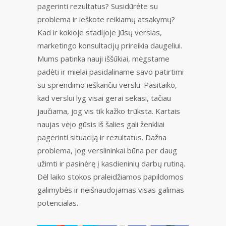
pagerinti rezultatus? Susidūrėte su
problema ir ieškote reikiamų atsakymų?
Kad ir kokioje stadijoje Jūsų verslas,
marketingo konsultacijų prireikia daugeliui.
Mums patinka nauji iššūkiai, mėgstame
padėti ir mielai pasidaliname savo patirtimi
su sprendimo ieškančiu verslu. Pasitaiko,
kad verslui lyg visai gerai sekasi, tačiau
jaučiama, jog vis tik kažko trūksta. Kartais
naujas vėjo gūsis iš šalies gali ženkliai
pagerinti situaciją ir rezultatus. Dažna
problema, jog verslininkai būna per daug
užimti ir pasinėrę į kasdieninių darbų rutiną.
Dėl laiko stokos praleidžiamos papildomos
galimybės ir neišnaudojamas visas galimas
potencialas.