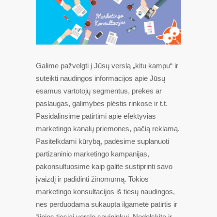
Galime pažvelgti į Jūsų verslą „kitu kampu“ ir
suteikti naudingos informacijos apie Jūsų
esamus vartotojų segmentus, prekes ar
paslaugas, galimybes plėstis rinkose ir t.t.
Pasidalinsime patirtimi apie efektyvias
marketingo kanalų priemones, pačią reklamą.
Pasitelkdami kūrybą, padėsime suplanuoti
partizaninio marketingo kampanijas,
pakonsultuosime kaip galite sustiprinti savo
įvaizdį ir padidinti žinomumą. Tokios
marketingo konsultacijos iš tiesų naudingos,
nes perduodama sukaupta ilgametė patirtis ir
žinios tiesiai verslo savininkui. Nedelskite ir